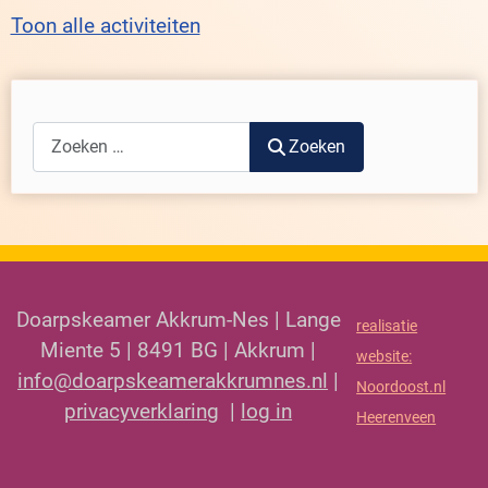
Toon alle activiteiten
Zoeken
Zoeken
Doarpskeamer Akkrum-Nes | Lange
realisatie
Miente 5 | 8491 BG | Akkrum |
website:
info@doarpskeamerakkrumnes.nl
|
Noordoost.nl
privacyverklaring
|
log in
Heerenveen