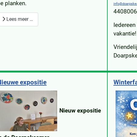
e planken.
info@doarpske
4408006
Lees meer …
Iedereen 
vakantie!
Vriendeli
Doarpsk
Nieuwe expositie
Winterfa
Nieuw expositie