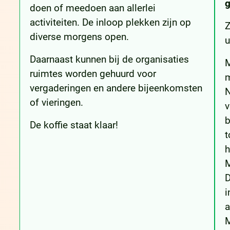
g
doen of meedoen aan allerlei
activiteiten. De inloop plekken zijn op
diverse morgens open.
u
Daarnaast kunnen bij de organisaties
ruimtes worden gehuurd voor
m
vergaderingen en andere bijeenkomsten
N
of vieringen.
v
b
De koffie staat klaar!
t
h
M
D
i
a
M