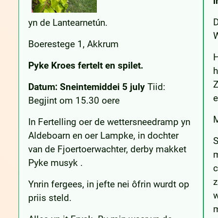
i
D
yn de Lantearnetún.
W
Boerestege 1, Akkrum
H
Pyke Kroes fertelt en spilet.
h
Z
Datum: Sneintemiddei 5 july
Tiid:
e
Begjint om 15.30 oere
M
In Fertelling oer de wettersneedramp yn
Aldeboarn en oer Lampke, in dochter
S
van de Fjoertoerwachter, derby makket
m
Pyke musyk .
c
z
Ynrin fergees, in jefte nei ôfrin wurdt op
w
priis steld.
m