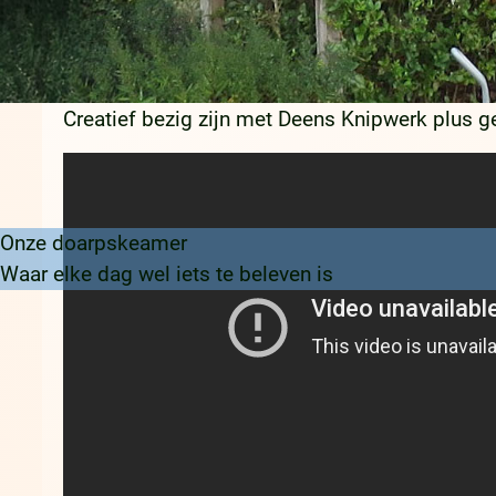
Knap Knipwerk in Doarpskeamer
Creatief bezig zijn met Deens Knipwerk plus g
Onze doarpskeamer
Waar elke dag wel iets te beleven is