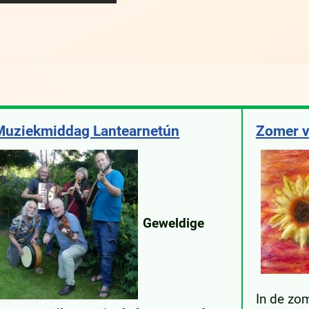
Muziekmiddag Lantearnetún
Zomer v
Geweldige
In de zom