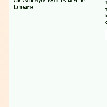
Alles yn it Frysk. By min waar yn de
m
Lantearne.
n
l
k