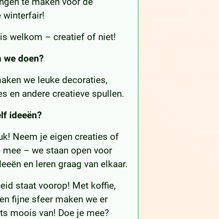
ngen te maken voor de
winterfair!
is welkom – creatief of niet!
n we doen?
ken we leuke decoraties,
s en andere creatieve spullen.
lf ideeën?
uk! Neem je eigen creaties of
ie mee – we staan open voor
eeën en leren graag van elkaar.
eid staat voorop! Met koffie,
en fijne sfeer maken we er
ts moois van! Doe je mee?