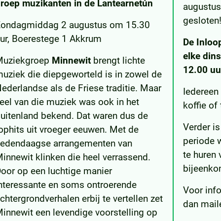
roep muzikanten in de Lantearnetún
augustus
gesloten
Zondagmiddag 2 augustus om 15.30
ur, Boerestege 1 Akkrum
De Inloo
elke din
Muziekgroep
Minnewit
brengt lichte
12.00 uu
uziek die diepgeworteld is in zowel de
ederlandse als de Friese traditie. Maar
Iedereen
eel van die muziek was ook in het
koffie of
uitenland bekend. Dat waren dus de
Verder i
ophits uit vroeger eeuwen. Met de
periode 
edendaagse arrangementen van
te huren 
innewit klinken die heel verrassend.
bijeenko
oor op een luchtige manier
nteressante en soms ontroerende
Voor info
chtergrondverhalen erbij te vertellen zet
dan mail
innewit een levendige voorstelling op