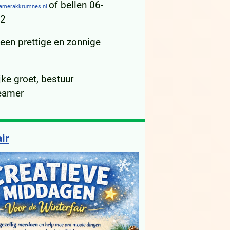
of bellen 06-
amerakkrumnes.nl
2
een prettige en zonnige
jke groet, bestuur
eamer
ir