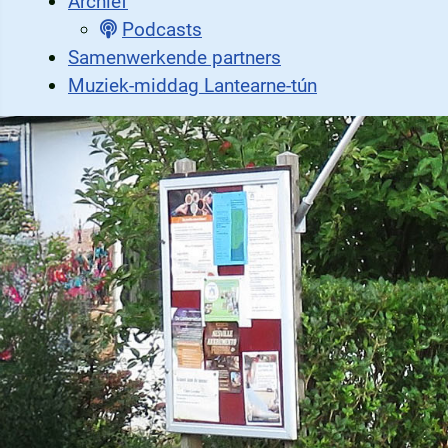
Archief
Podcasts
Samenwerkende partners
Muziek-middag Lantearne-tún
Diverse activiteiten