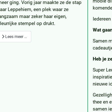
mooie di
eer ging. Vorig jaar maakte ze de stap
komende 
aar Leppehiem, een plek waar ze
angzaam maar zeker haar eigen,
Iedereen 
leurrijke stempel op drukt.
Wat gaa
Lees meer …
Samen ma
cadeautje
Heb je ze
Super Le
inspirat
nieuwe id
Gezelligh
thee en e
samen ie