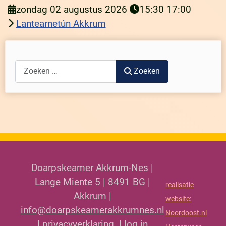
zondag 02 augustus 2026
15:30
17:00
Lantearnetún Akkrum
Zoeken
Zoeken
Doarpskeamer Akkrum-Nes |
Lange Miente 5 | 8491 BG |
realisatie
Akkrum |
website:
info@doarpskeamerakkrumnes.nl
Noordoost.nl
|
privacyverklaring
|
log in