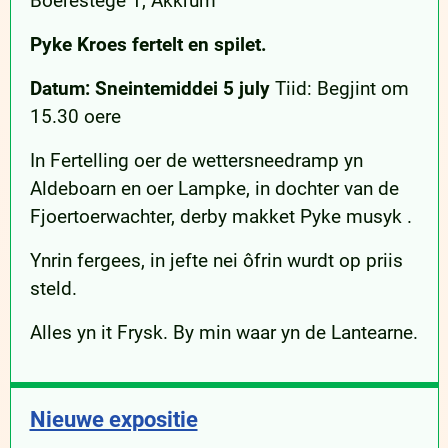
Boerestege 1, Akkrum
Pyke Kroes fertelt en spilet.
Datum: Sneintemiddei 5 july
Tiid: Begjint om
15.30 oere
In Fertelling oer de wettersneedramp yn
Aldeboarn en oer Lampke, in dochter van de
Fjoertoerwachter, derby makket Pyke musyk .
Ynrin fergees, in jefte nei ôfrin wurdt op priis
steld.
Alles yn it Frysk. By min waar yn de Lantearne.
Nieuwe expositie