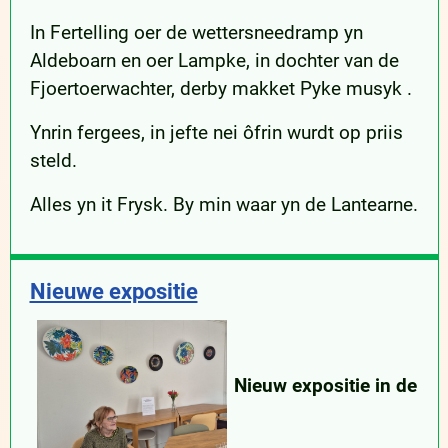
In Fertelling oer de wettersneedramp yn
Aldeboarn en oer Lampke, in dochter van de
Fjoertoerwachter, derby makket Pyke musyk .
Ynrin fergees, in jefte nei ôfrin wurdt op priis
steld.
Alles yn it Frysk. By min waar yn de Lantearne.
Nieuwe expositie
Nieuw expositie in de